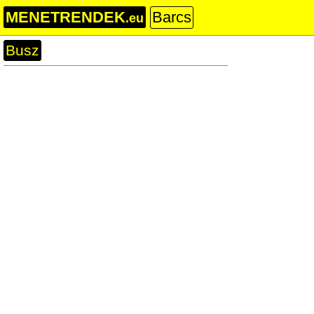
MENETRENDEK
Barcs
.eu
Busz