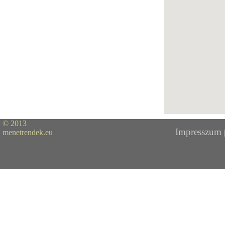
© 2013
Impresszum
menetrendek.eu