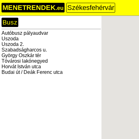
MENETRENDEK
Székesfehérvár
.eu
Busz
Autóbusz pályaudvar
Uszoda
Uszoda 2.
Szabadságharcos u.
György Oszkár tér
Tóvárosi lakónegyed
Horvát István utca
Budai út / Deák Ferenc utca